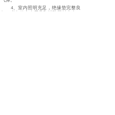
气体。
4、室内照明充足，绝缘垫完整良
好，必备的安全用具和消防器材齐全，
位置摆放正确。
5、进入UPS的空气温度不超过
35℃。
6、各屏、柜内应清洁无尘、无杂
物、严禁存放易燃易爆物品。
7、没有导电及易爆尘埃，没有腐
蚀及破坏绝缘的气体的场所。
8、使用地点无强烈震动和冲击。
上一篇：
UPS电源常见故障分......
下一篇：
锂电池UPS常见技术......